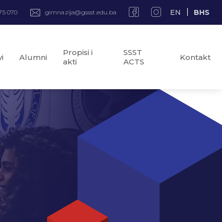
EN
BHS
75 070
gimnazija@gssst.edu.ba
Propisi i
SSST
i
Alumni
Kontakt
akti
ACTS