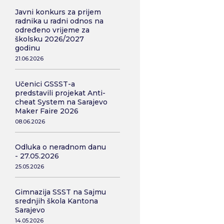
Javni konkurs za prijem
radnika u radni odnos na
određeno vrijeme za
školsku 2026/2027
godinu
21.06.2026
Učenici GSSST-a
predstavili projekat Anti-
cheat System na Sarajevo
Maker Faire 2026
08.06.2026
Odluka o neradnom danu
- 27.05.2026
25.05.2026
Gimnazija SSST na Sajmu
srednjih škola Kantona
Sarajevo
14.05.2026