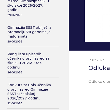
razred Gimnazije SSST u
školskoj 2026/2027.
godini.
29.06.2026
Gimnazija SSST obilježila
promociju VII generacije
maturanata
29.06.2026
Rang lista upisanih
učenika u prvi razred za
13.02.2023
školsku 2026/2027.
Odluka 
godinu
26.06.2026
Odluku o o
Konkurs za upis učenika
u prvi razred Gimnazije
SSST u školskoj
2026/2027. godini.
22.06.2026