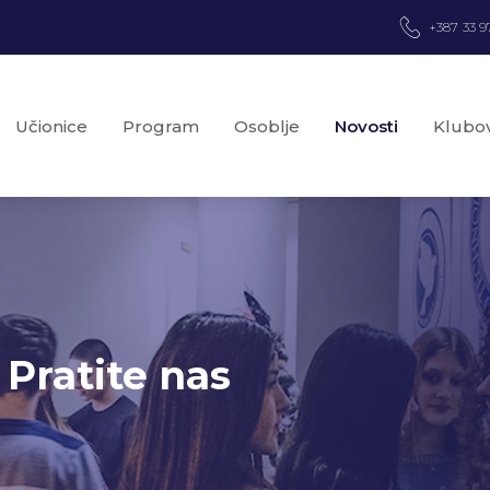
+387 33 9
Učionice
Program
Osoblje
Novosti
Klubov
 Pratite nas