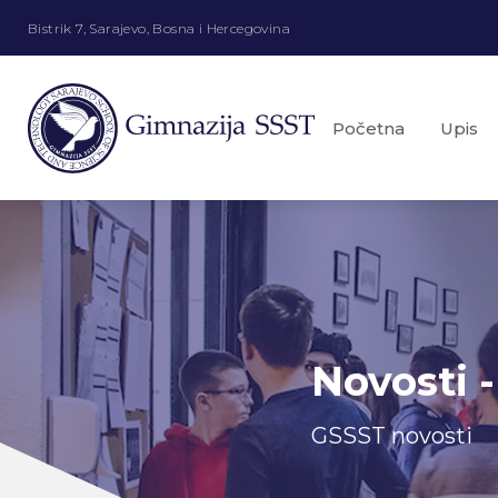
Bistrik 7, Sarajevo, Bosna i Hercegovina
Početna
Upis
Novosti -
GSSST novosti