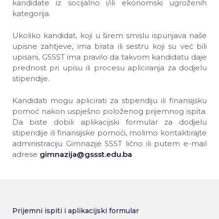
kandidate iz socijalno i/ili ekonomski ugroženih
kategorija.
Ukoliko kandidat, koji u širem smislu ispunjava naše
upisne zahtjeve, ima brata ili sestru koji su već bili
upisani, GSSST ima pravilo da takvom kandidatu daje
prednost pri upisu ili procesu apliciranja za dodjelu
stipendije.
Kandidati mogu aplicirati za stipendiju ili finansijsku
pomoć nakon uspješno položenog prijemnog ispita.
Da biste dobili aplikacijski formular za dodjelu
stipendije ili finansijske pomoći, molimo kontaktirajte
administraciju Gimnazije SSST lično ili putem e-mail
adrese
gimnazija@gssst.edu.ba
Prijemni ispiti i aplikacijski formular