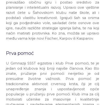
prevazišao običnu igru i postao sredstvo za
planiranje i intelektualni razvoj. Upravo ove vještine
razvit ćete u Šahovskom klubu naše škole, ali i
podstaći vlastitu kreativnost. Igrajući šah sa onima
koji ga podjednako vole, savladat ćete osnove ove
igre, naučiti različite strategije igranja šaha, te na koji
način matirati protivnika. Ko zna, možda se upravo
među vama krije novi Fischer, Karpov ili Kasparov.
Prva pomoć
U Gimnaziji SSST egzistira i klub Prve pomoći, te je
jedan od klubova koji broji najviše članova. Kao što
znate, pružanje prvi pomoći nerijetko je od
presudne životne važnosti. Prva pomoć je
tradicionalna aktivnost crvenog krsta, čiji je cilj
unapređenje znanja i uspostavljenost opće
populacije u pružanju prve pomoći. Klub ima za cilj
motivirati učenike za masovnije i kvalitetnije
izučavanje i savladavanje elementarnih znanja u