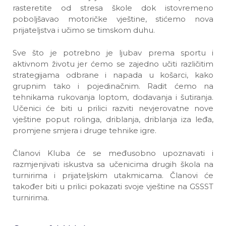
rasteretite od stresa škole dok istovremeno
poboljšavao motoričke vještine, stićemo nova
prijateljstva i učimo se timskom duhu.
Sve što je potrebno je ljubav prema sportu i
aktivnom životu jer ćemo se zajedno učiti različitim
strategijama odbrane i napada u košarci, kako
grupnim tako i pojedinačnim. Radit ćemo na
tehnikama rukovanja loptom, dodavanja i šutiranja.
Učenici će biti u prilici razviti nevjerovatne nove
vještine poput rolinga, driblanja, driblanja iza leđa,
promjene smjera i druge tehnike igre.
Članovi Kluba će se međusobno upoznavati i
razmjenjivati iskustva sa učenicima drugih škola na
turnirima i prijateljskim utakmicama. Članovi će
također biti u prilici pokazati svoje vještine na GSSST
turnirima.