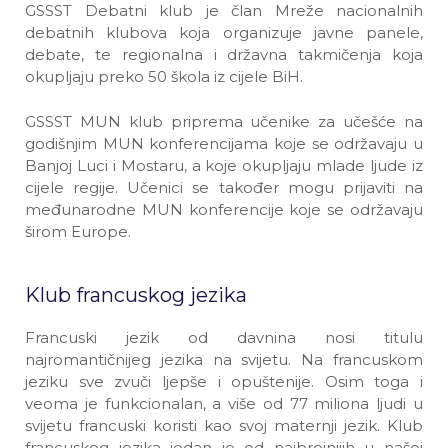
GSSST Debatni klub je član Mreže nacionalnih
debatnih klubova koja organizuje javne panele,
debate, te regionalna i državna takmičenja koja
okupljaju preko 50 škola iz cijele BiH.
GSSST MUN klub priprema učenike za učešće na
godišnjim MUN konferencijama koje se održavaju u
Banjoj Luci i Mostaru, a koje okupljaju mlade ljude iz
cijele regije. Učenici se također mogu prijaviti na
međunarodne MUN konferencije koje se održavaju
širom Europe.
Klub francuskog jezika
Francuski jezik od davnina nosi titulu
najromantičnijeg jezika na svijetu. Na francuskom
jeziku sve zvuči ljepše i opuštenije. Osim toga i
veoma je funkcionalan, a više od 77 miliona ljudi u
svijetu francuski koristi kao svoj maternji jezik. Klub
francuskog jezika jedan je od najbrojnijih u našoj