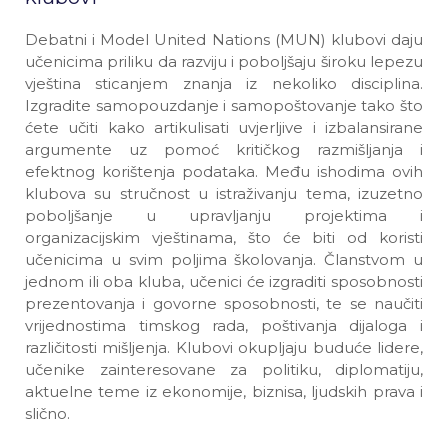
Debatni i Model United Nations (MUN) klubovi daju
učenicima priliku da razviju i poboljšaju široku lepezu
vještina sticanjem znanja iz nekoliko disciplina.
Izgradite samopouzdanje i samopoštovanje tako što
ćete učiti kako artikulisati uvjerljive i izbalansirane
argumente uz pomoć kritičkog razmišljanja i
efektnog korištenja podataka. Među ishodima ovih
klubova su stručnost u istraživanju tema, izuzetno
poboljšanje u upravljanju projektima i
organizacijskim vještinama, što će biti od koristi
učenicima u svim poljima školovanja. Članstvom u
jednom ili oba kluba, učenici će izgraditi sposobnosti
prezentovanja i govorne sposobnosti, te se naučiti
vrijednostima timskog rada, poštivanja dijaloga i
različitosti mišljenja. Klubovi okupljaju buduće lidere,
učenike zainteresovane za politiku, diplomatiju,
aktuelne teme iz ekonomije, biznisa, ljudskih prava i
slično.