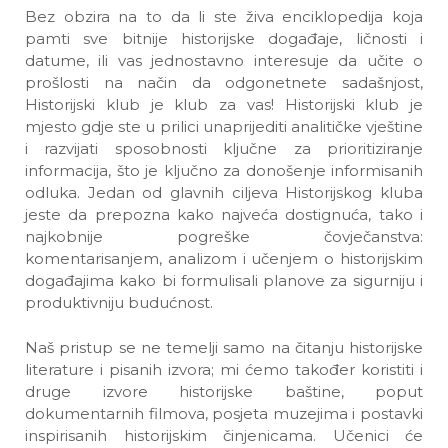
Bez obzira na to da li ste živa enciklopedija koja
pamti sve bitnije historijske događaje, ličnosti i
datume, ili vas jednostavno interesuje da učite o
prošlosti na način da odgonetnete sadašnjost,
Historijski klub je klub za vas! Historijski klub je
mjesto gdje ste u prilici unaprijediti analitičke vještine
i razvijati sposobnosti ključne za prioritiziranje
informacija, što je ključno za donošenje informisanih
odluka. Jedan od glavnih ciljeva Historijskog kluba
jeste da prepozna kako najveća dostignuća, tako i
najkobnije pogreške čovječanstva:
komentarisanjem, analizom i učenjem o historijskim
događajima kako bi formulisali planove za sigurniju i
produktivniju budućnost.
Naš pristup se ne temelji samo na čitanju historijske
literature i pisanih izvora; mi ćemo također koristiti i
druge izvore historijske baštine, poput
dokumentarnih filmova, posjeta muzejima i postavki
inspirisanih historijskim činjenicama. Učenici će