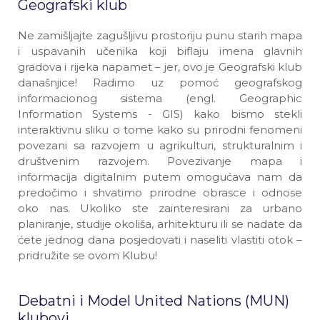
Geografski klub
Ne zamišljajte zagušljivu prostoriju punu starih mapa
i uspavanih učenika koji biflaju imena glavnih
gradova i rijeka napamet – jer, ovo je Geografski klub
današnjice! Radimo uz pomoć geografskog
informacionog sistema (engl. Geographic
Information Systems - GIS) kako bismo stekli
interaktivnu sliku o tome kako su prirodni fenomeni
povezani sa razvojem u agrikulturi, strukturalnim i
društvenim razvojem. Povezivanje mapa i
informacija digitalnim putem omogućava nam da
predočimo i shvatimo prirodne obrasce i odnose
oko nas. Ukoliko ste zainteresirani za urbano
planiranje, studije okoliša, arhitekturu ili se nadate da
ćete jednog dana posjedovati i naseliti vlastiti otok –
pridružite se ovom Klubu!
Debatni i Model United Nations (MUN)
klubovi