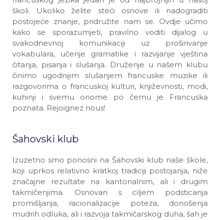
školi. Ukoliko želite steći osnove ili nadograditi
postojeće znanje, pridružite nam se. Ovdje učimo
kako se sporazumjeti, pravilno voditi dijalog u
svakodnevnoj komunikaciji uz proširivanje
vokabulara, učenje gramatike i razvijanje vještina
čitanja, pisanja i slušanja. Druženje u našem klubu
činimo ugodnijim slušanjem francuske muzike ili
razgovorima o francuskoj kulturi, književnosti, modi,
kuhinji i svemu onome po čemu je Francuska
poznata. Rejoignez nous!
Šahovski klub
Izuzetno smo ponosni na Šahovski klub naše škole,
koji uprkos relativno kratkoj tradiciji postojanja, niže
značajne rezultate na kantonalnim, ali i drugim
takmičenjima. Osnovan s ciljem podsticanja
promišljanja, racionalizacije poteza, donošenja
mudrih odluka, ali i razvoja takmičarskog duha, šah je