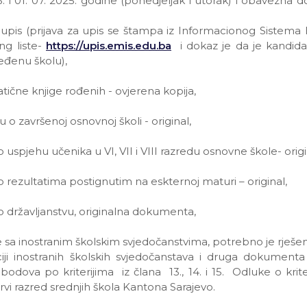
. i 01. 07. 2025. godine (ponedjeljak i utorak)
i obavezna d
a upis (prijava za upis se štampa iz Informacionog Sistem
ng liste-
https://upis.emis.edu.ba
i dokaz je da je kandida
eđenu školu),
atične knjige rođenih - ovjerena kopija,
 o završenoj osnovnoj školi - original,
o uspjehu učenika u VI, VII i VIII razredu osnovne škole- origi
 o rezultatima postignutim na eskternoj maturi – original,
 o državljanstvu, originalna dokumenta,
 sa inostranim školskim svjedočanstvima, potrebno je rješenje
nciji inostranih školskih svjedočanstava i druga dokumen
 bodova po kriterijima iz člana 13., 14. i 15. Odluke o krit
rvi razred srednjih škola Kantona Sarajevo.