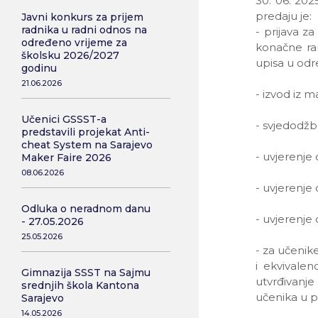
30. 06. 2025
predaju je:
Javni konkurs za prijem
radnika u radni odnos na
- prijava z
određeno vrijeme za
konačne ra
školsku 2026/2027
upisa u odr
godinu
21.06.2026
- izvod iz m
Učenici GSSST-a
- svjedodžbu
predstavili projekat Anti-
cheat System na Sarajevo
- uvjerenje 
Maker Faire 2026
08.06.2026
- uvjerenje
Odluka o neradnom danu
- uvjerenje
- 27.05.2026
25.05.2026
- za učenike
i ekvivale
Gimnazija SSST na Sajmu
utvrđivanje
srednjih škola Kantona
učenika u p
Sarajevo
14.05.2026