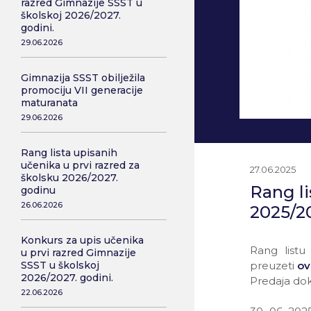
razred Gimnazije SSST u
školskoj 2026/2027.
godini.
29.06.2026
Gimnazija SSST obilježila
promociju VII generacije
maturanata
29.06.2026
Rang lista upisanih
učenika u prvi razred za
27.06.2025
školsku 2026/2027.
Rang li
godinu
26.06.2026
2025/2
Konkurs za upis učenika
Rang listu
u prvi razred Gimnazije
preuzeti
ov
SSST u školskoj
2026/2027. godini.
Predaja dok
22.06.2026