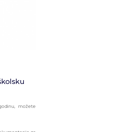
školsku
 godinu, možete