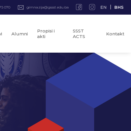
EN
BHS
75 070
gimnazija@gssst.edu.ba
Propisi i
SSST
i
Alumni
Kontakt
akti
ACTS