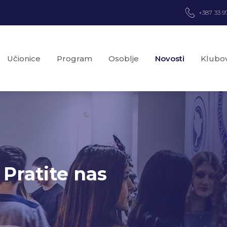
+387 33 9
Učionice
Program
Osoblje
Novosti
Klubov
 Pratite nas