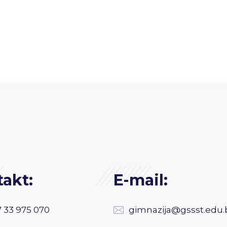
akt:
E-mail:
 33 975 070
gimnazija@gssst.edu.