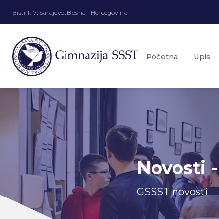
Bistrik 7, Sarajevo, Bosna i Hercegovina
Početna
Upis
Novosti -
GSSST novosti