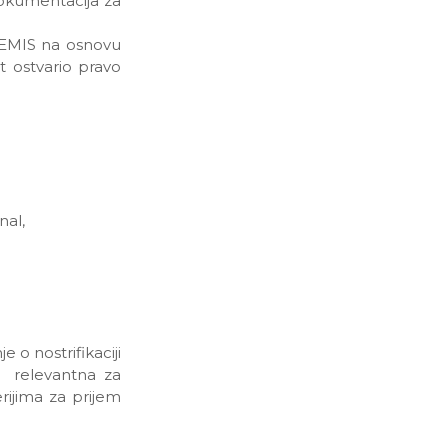
okumentacija za
a EMIS na osnovu
t ostvario pravo
nal,
 o nostrifikaciji
ta relevantna za
erijima za prijem