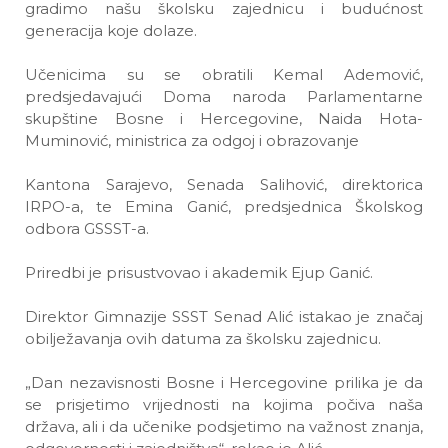
gradimo našu školsku zajednicu i budućnost
generacija koje dolaze.
Učenicima su se obratili
Kemal Ademović
,
predsjedavajući Doma naroda Parlamentarne
skupštine Bosne i Hercegovine,
Naida Hota-
Muminović
, ministrica za odgoj i obrazovanje
Kantona Sarajevo,
Senada Salihović
, direktorica
IRPO-a, te
Emina Ganić
, predsjednica Školskog
odbora GSSST-a.
Priredbi je prisustvovao i akademik
Ejup Ganić
.
Direktor Gimnazije SSST
Senad Alić
istakao je značaj
obilježavanja ovih datuma za školsku zajednicu.
„Dan nezavisnosti Bosne i Hercegovine prilika je da
se prisjetimo vrijednosti na kojima počiva naša
država, ali i da učenike podsjetimo na važnost znanja,