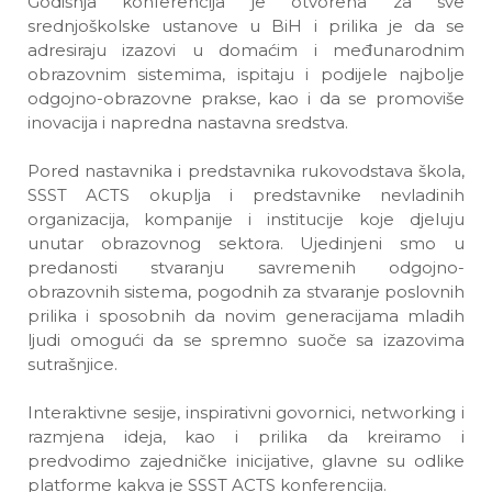
Godišnja konferencija je otvorena za sve
srednjoškolske ustanove u BiH i prilika je da se
adresiraju izazovi u domaćim i međunarodnim
obrazovnim sistemima, ispitaju i podijele najbolje
odgojno-obrazovne prakse, kao i da se promoviše
inovacija i napredna nastavna sredstva.
Pored nastavnika i predstavnika rukovodstava škola,
SSST ACTS okuplja i predstavnike nevladinih
organizacija, kompanije i institucije koje djeluju
unutar obrazovnog sektora. Ujedinjeni smo u
predanosti stvaranju savremenih odgojno-
obrazovnih sistema, pogodnih za stvaranje poslovnih
prilika i sposobnih da novim generacijama mladih
ljudi omogući da se spremno suoče sa izazovima
sutrašnjice.
Interaktivne sesije, inspirativni govornici, networking i
razmjena ideja, kao i prilika da kreiramo i
predvodimo zajedničke inicijative, glavne su odlike
platforme kakva je SSST ACTS konferencija.